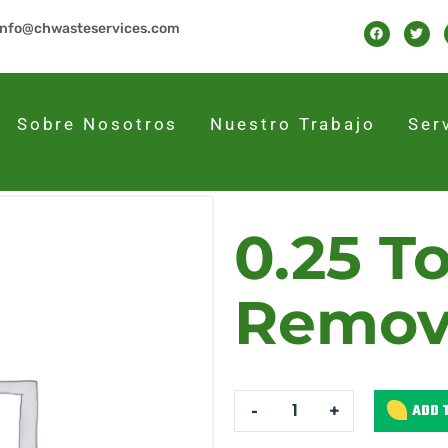
info@chwasteservices.com
Sobre Nosotros
Nuestro Trabajo
Ser
0.25 T
Remov
-
+
ADD 