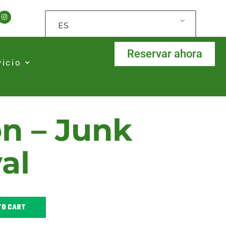
ES
Reservar ahora
vicio
on – Junk
al
TO CART