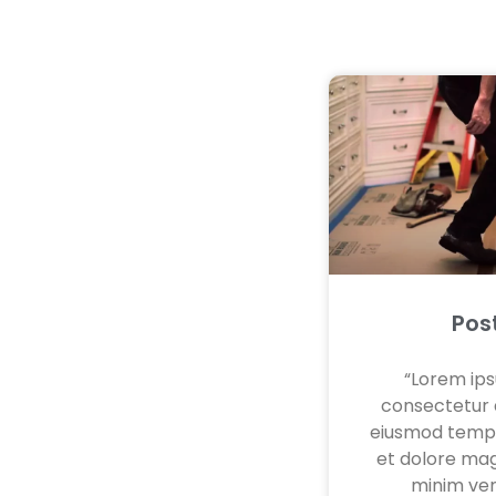
Pos
“Lorem ips
consectetur a
eiusmod tempo
et dolore mag
minim ven