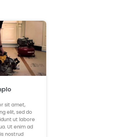
mplo
r sit amet,
g elit, sed do
dunt ut labore
ua. Ut enim ad
is nostrud