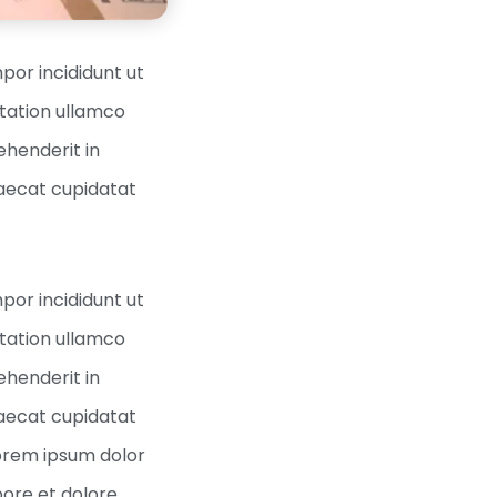
por incididunt ut
itation ullamco
ehenderit in
ccaecat cupidatat
por incididunt ut
itation ullamco
ehenderit in
ccaecat cupidatat
”Lorem ipsum dolor
bore et dolore