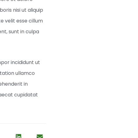
ris nisi ut aliquip
 velit esse cillum
nt, sunt in culpa
por incididunt ut
itation ullamco
ehenderit in
ccaecat cupidatat