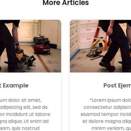
More Articles
t Example
Post Eje
um dolor sit amet,
“Lorem ipsum dolo
dipiscing elit, sed do
consectetur adipiscin
r incididunt ut labore
eiusmod tempor incidi
na aliqua. Ut enim ad
et dolore magna aliq
iam, quis nostrud
minim veniam, qu